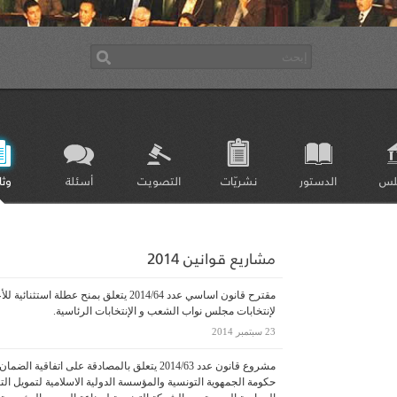
لس
الدستور
نشريّات
التصويت
أسئلة
وثا
مشاريع قوانين 2014
مقترح قانون اساسي عدد 2014/64 يتعلق بمنح عطل
لإنتخابات مجلس نواب الشعب و الإنتخابات الرئاسية.
23 سبتمبر 2014
حكومة الجمهوية التونسية والمؤسسة الدولية الاسلامية لتمويل التج