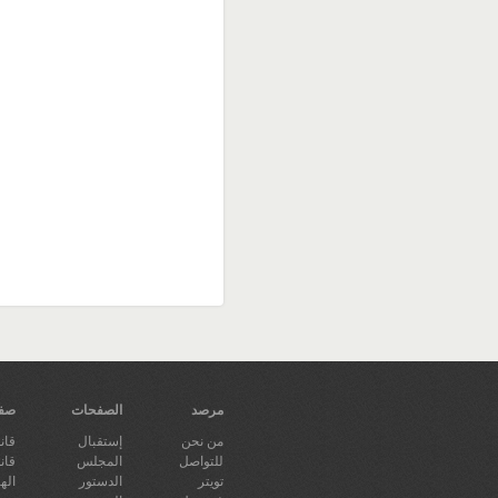
مرصد
الصفحات
صفح
من نحن
إستقبال
قان
للتواصل
المجلس
قانو
تويتر
الدستور
اله