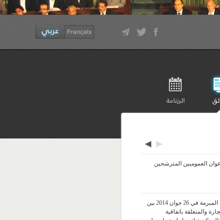
ئق
الرزنامة
◀
▶
ة استثنائية للأعوان العموميين المترشحين
مشروع قانون عدد 2014/63 يتعلق بالمصادقة على اتفاقية الضمان المبرمة في 26 جوان 2014 بين
ارة والمتعلقة باتفاقية