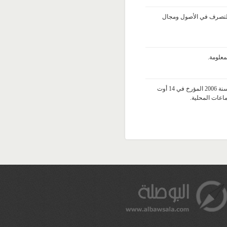
 التونسية للتصرف في الأصول ومجال
مشروع قانون عدد 54/2014 يتعلق بتنقيح واتمام القانون عدد 59 لسنة 2006 المؤرخ في 14 أوت