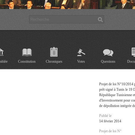
mblée
Constitution
Chroniques
Votes
Questions
Docu
Projet de loi N°10/2014 
prêt signé à Tunis le 19
République Tunisienne e
d'Investissement pour co
de dépollution intégrée d
Publié le
14 février 2014
Projet de loi N°