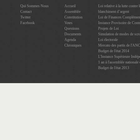
Qui Sommes Nous
Accueil
Loi relative à la lutte contre
Contact
Assemblée
blanchiment d’argent
Twitter
Constitution
Loi de Finances Complément
Facebook
Votes
Instance Provisoire de Contr
Questions
Projets de Loi
Documents
Simulation de modes de scru
Agenda
Loi électorale
Chroniques
Mercato des partis de l'AN
Budget de l'état 2014
L'Instance Supérieure Indép
1 an à l'assemblée nationale 
Budget de l'état 2013