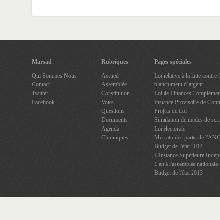
Marsad
Rubriques
Pages spéciales
Qui Sommes Nous
Accueil
Loi relative à la lutte contre
Contact
Assemblée
blanchiment d’argent
Twitter
Constitution
Loi de Finances Complément
Facebook
Votes
Instance Provisoire de Contr
Questions
Projets de Loi
Documents
Simulation de modes de scru
Agenda
Loi électorale
Chroniques
Mercato des partis de l'AN
Budget de l'état 2014
L'Instance Supérieure Indép
1 an à l'assemblée nationale 
Budget de l'état 2013