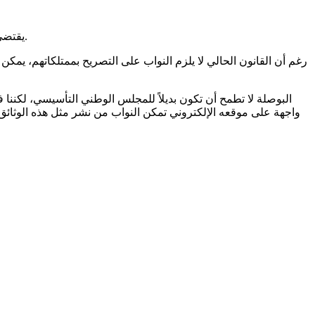
يقتضي من كل مؤسسة شفافة أن تطالب موظفيها بالتصريح عن مكاسبهم في بداية ونهاية مهامهم دعما لآليات الحوكمة الرشيدة ومكافحة الفساد.
البوصلة لا تطمح أن تكون بديلاً للمجلس الوطني التأسيسي، لكنن
واجهة على موقعه الإلكتروني تمكن النواب من نشر مثل هذه الوثائق