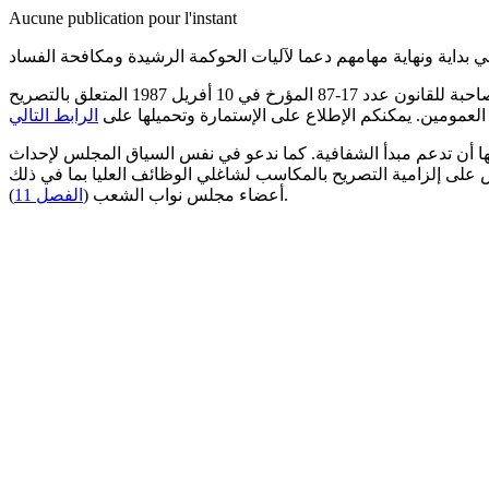
Aucune publication pour l'instant
رغم أن القانون الحالي لا يلزم النواب على التصريح بممتلكاتهم، يمكن للراغبين في ذلك إعتماد استمارة التصريح على الشرف بالمكاسب المصاحبة للقانون عدد 17-87 المؤرخ في 10 أفريل 1987 المتعلق بالتصريح
مومين. يمكنكم الإطلاع على الإستمارة وتحميلها على
الرابط التالي
ها أن تدعم مبدأ الشفافية. كما ندعو في نفس السياق المجلس لإحداث
 على إلزامية التصريح بالمكاسب لشاغلي الوظائف العليا بما في ذلك
).
أعضاء مجلس نواب الشعب (
الفصل 11